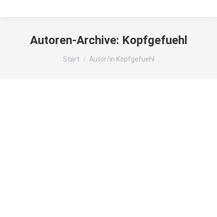
Autoren-Archive:
Kopfgefuehl
Sie befinden sich hier:
Start
Autor/in Kopfgefuehl